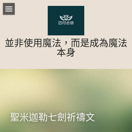
首頁
部落格
並非使用魔法，而是成為魔法
歐比路老師課程
所有博客分類
本身
都市傳說
台灣民間術法
台灣本土藥草魔法課程
心理測驗
台灣本土藥草魔法課程 - 配方解析
實用魔法小課程
陰陽眼修練法訣
特惠商品
台灣本土藥草實作-好運成雙
胡督魔法
重生巫毒娃娃
諾斯底運動
台灣本土藥草實作-日進斗金
修復財務
現代魔法
藥草魔法師基礎課程
聖米迦勒七劍祈禱文
人際關係
台灣本土藥草實作-七行星藥草 (實體)
土星綑綁娃娃
淨化與療癒篇-胡督魔法一
澤誼老師課程
星光魔法單元一 (實體))
活動
策略魔法初階密集班-遠距
黑卡蒂大熊座魔法
反轉詛咒篇-胡督魔法二
星光魔法單元二 (實體)
儀式
行星許願課(實體)