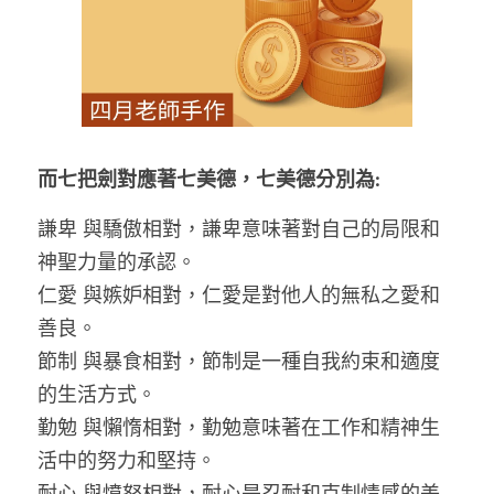
防禦策略魔法單元二-杜絕謠言(實體)
適合金錢魔法工作的神靈
魔法新手入門實作課II：淨化與保護
適合愛情魔法工作的神靈
大地魔法
現代魔法－保護符印實作
而七把劍對應著七美德，七美德分別為:
謙卑 與驕傲相對，謙卑意味著對自己的局限和
神聖力量的承認。
仁愛 與嫉妒相對，仁愛是對他人的無私之愛和
善良。
節制 與暴食相對，節制是一種自我約束和適度
的生活方式。
勤勉 與懶惰相對，勤勉意味著在工作和精神生
活中的努力和堅持。
耐心 與憤怒相對，耐心是忍耐和克制情感的美