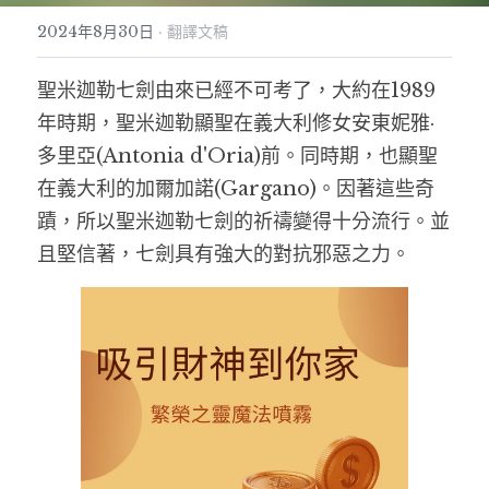
2024年8月30日
·
翻譯文稿
文獻紀錄
魅惑策略魔法初階班-實體
驅魔聖牌與驅魔詩篇
金錢魔法與祭壇-胡督魔法三
天使符印-現代魔法
天元回歸盤能量療癒｜入門工作坊
個案服務
聖米迦勒一日儀式
信仰漫遊
聖米迦勒七劍由來已經不可考了，大約在1989
金錢策略魔法高階單元I：財務糾紛
抓住鬼魂的陷阱與家宅保護課
愛情魔法篇-胡督魔法四
行星符印-現代魔法
逆轉貧窮咒瓶
聖徒魔法系列
能量風水靈測術
年時期，聖米迦勒顯聖在義大利修女安東妮雅·
翻譯文稿
魅惑策略魔法實作班-甜蜜盒-實體
簡單易懂的開運方位學
關係破壞者-胡督單元五
天國星燈
2026年度破障祈福儀式
聖徒魔法密集班
搜索
多里亞(Antonia d'Oria)前。同時期，也顯聖
在義大利的加爾加諾(Gargano)。因著這些奇
思想手札
魅惑策略魔法：紅燈區女郎的吸引力秘密
聖米迦勒魔法
魔法油配方解析
附魔課程
五雷轉運儀式
聖安東尼-愛情祝福水
蹟，所以聖米迦勒七劍的祈禱變得十分流行。並
魔法心得
金錢策略魔法中階
個人業力課程
藥草行星魔法-胡督單元
簡單易懂的現代魔法
2026元旦儀式
聖加速－吸引金錢馬蹄鐵
且堅信著，七劍具有強大的對抗邪惡之力。
商品使用
金錢策略魔法高階單元II：店面風水
多香果成功咒術
魔法蠟燭課
2026夏至太陽燈儀式
聖芭芭拉-神聖守護剪刀
希臘神話
現代魔法－金錢魔法符印實作
魔法防禦-保護符咒
胡督繩結魔法
金星火祭儀式
聖若瑟-家宅守護樹
神智學
魔法新手入門實作課I: 金錢吸引與除障
印度式胡督豐盛魔法教學
拉斐爾七日儀式
聖馬爾定-馬草水
防禦策略魔法單元一 抵禦魔法攻擊
禁小人法科
胡督神靈工作密集班