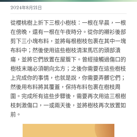
2024年8月21日
文獻紀錄
魅惑策略魔法初階班-實體
驅魔聖牌與驅魔詩篇
金錢魔法與祭壇-胡督魔法三
天使符印-現代魔法
天元回歸盤能量療癒｜入門工作坊
個案服務
聖米迦勒一日儀式
從櫻桃樹上折下三根小樹枝：一根在早晨，一根
信仰漫遊
金錢策略魔法高階單元I：財務糾紛
抓住鬼魂的陷阱與家宅保護課
愛情魔法篇-胡督魔法四
行星符印-現代魔法
逆轉貧窮咒瓶
聖徒魔法系列
能量風水靈測術
在傍晚，還有一根在午夜時分。從你的襯衫後部
翻譯文稿
魅惑策略魔法實作班-甜蜜盒-實體
簡單易懂的開運方位學
關係破壞者-胡督單元五
天國星燈
剪下三小塊布料，並將每根樹枝包裹在其中一塊
2026年度破障祈福儀式
聖徒魔法密集班
搜索
布料中；然後使用這些樹枝清潔馬匹的頭部潰
思想手札
魅惑策略魔法：紅燈區女郎的吸引力秘密
聖米迦勒魔法
魔法油配方解析
附魔課程
五雷轉運儀式
聖安東尼-愛情祝福水
瘍，並將它們放置在屋簷下。曾經接觸過傷口的
魔法心得
金錢策略魔法中階
個人業力課程
藥草行星魔法-胡督單元
樹枝末端必須朝向北方；之後你需要在這些樹枝
簡單易懂的現代魔法
2026元旦儀式
聖加速－吸引金錢馬蹄鐵
上完成你的事情，也就是說，你需要弄髒它們；
商品使用
金錢策略魔法高階單元II：店面風水
多香果成功咒術
魔法蠟燭課
2026夏至太陽燈儀式
聖芭芭拉-神聖守護剪刀
然後用布料將其覆蓋，保持布料包裹在樹枝周
希臘神話
現代魔法－金錢魔法符印實作
圍。完成所有這些步驟後，需要再次用這三根樹
魔法防禦-保護符咒
胡督繩結魔法
金星火祭儀式
聖若瑟-家宅守護樹
枝刺激傷口，一或兩天後，並將樹枝再次放置如
神智學
魔法新手入門實作課I: 金錢吸引與除障
印度式胡督豐盛魔法教學
拉斐爾七日儀式
聖馬爾定-馬草水
前。
防禦策略魔法單元一 抵禦魔法攻擊
禁小人法科
胡督神靈工作密集班