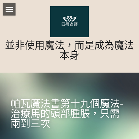
首頁
部落格
並非使用魔法，而是成為魔法
歐比路老師課程
所有博客分類
本身
都市傳說
台灣民間術法
台灣本土藥草魔法課程
心理測驗
台灣本土藥草魔法課程 - 配方解析
實用魔法小課程
陰陽眼修練法訣
特惠商品
台灣本土藥草實作-好運成雙
胡督魔法
重生巫毒娃娃
帕瓦魔法書第十九個魔法-
諾斯底運動
台灣本土藥草實作-日進斗金
修復財務
現代魔法
藥草魔法師基礎課程
治療馬的頭部腫脹，只需
兩到三次
人際關係
台灣本土藥草實作-七行星藥草 (實體)
土星綑綁娃娃
淨化與療癒篇-胡督魔法一
澤誼老師課程
星光魔法單元一 (實體))
活動
策略魔法初階密集班-遠距
黑卡蒂大熊座魔法
反轉詛咒篇-胡督魔法二
星光魔法單元二 (實體)
儀式
行星許願課(實體)