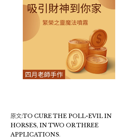
防禦策略魔法單元二-杜絕謠言(實體)
適合金錢魔法工作的神靈
魔法新手入門實作課II：淨化與保護
適合愛情魔法工作的神靈
大地魔法
現代魔法－保護符印實作
原文
:TO CURE THE POLL-EVIL IN 
HORSES, IN TWO OR THREE 
APPLICATIONS
.