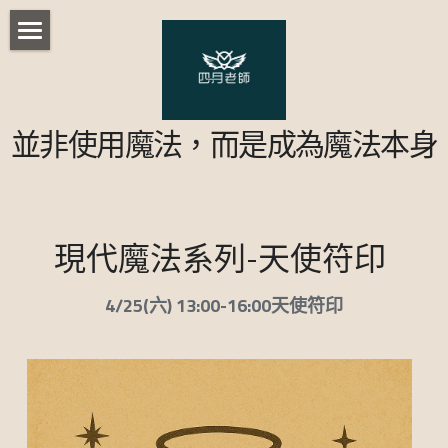
首頁
部落格
並非使用魔法，而是成為魔法本身
歐比路老師課程
所有博客分類
都市傳說
台灣民間術法
台灣本土藥草魔法課程
現代魔法系列-天使符印 
心理測驗
台灣本土藥草魔法課程 - 配方解析
實用魔法小課程
陰陽眼修練法訣
特惠商品
台灣本土藥草實作-好運成雙
4/25(六) 13:00-16:00天使符印
胡督魔法
重生巫毒娃娃
諾斯底運動
台灣本土藥草實作-日進斗金
修復財務
現代魔法
藥草魔法師基礎課程
人際關係
台灣本土藥草實作-七行星藥草 (實體)
土星綑綁娃娃
淨化與療癒篇-胡督魔法一
澤誼老師課程
星光魔法單元一 (實體))
活動
策略魔法初階密集班-遠距
黑卡蒂大熊座魔法
反轉詛咒篇-胡督魔法二
星光魔法單元二 (實體)
儀式
行星許願課(實體)