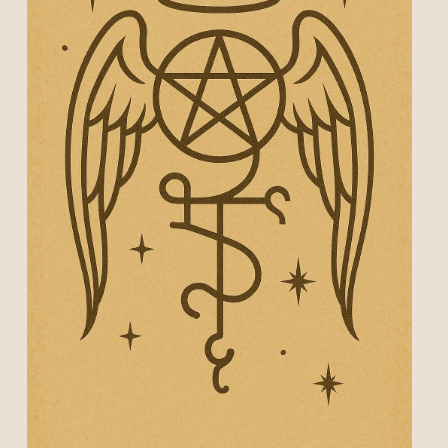
文獻紀錄
魅惑策略魔法初階班-實體
驅魔聖牌與驅魔詩篇
金錢魔法與祭壇-胡督魔法三
天使符印-現代魔法
天元回歸盤能量療癒｜入門工作坊
個案服務
聖米迦勒一日儀式
信仰漫遊
金錢策略魔法高階單元I：財務糾紛
抓住鬼魂的陷阱與家宅保護課
愛情魔法篇-胡督魔法四
行星符印-現代魔法
逆轉貧窮咒瓶
聖徒魔法系列
能量風水靈測術
翻譯文稿
魅惑策略魔法實作班-甜蜜盒-實體
簡單易懂的開運方位學
關係破壞者-胡督單元五
天國星燈
2026年度破障祈福儀式
聖徒魔法密集班
搜索
思想手札
魅惑策略魔法：紅燈區女郎的吸引力秘密
聖米迦勒魔法
魔法油配方解析
附魔課程
五雷轉運儀式
聖安東尼-愛情祝福水
魔法心得
金錢策略魔法中階
個人業力課程
藥草行星魔法-胡督單元
簡單易懂的現代魔法
2026元旦儀式
聖加速－吸引金錢馬蹄鐵
商品使用
金錢策略魔法高階單元II：店面風水
多香果成功咒術
魔法蠟燭課
2026夏至太陽燈儀式
聖芭芭拉-神聖守護剪刀
希臘神話
現代魔法－金錢魔法符印實作
魔法防禦-保護符咒
胡督繩結魔法
金星火祭儀式
聖若瑟-家宅守護樹
神智學
魔法新手入門實作課I: 金錢吸引與除障
印度式胡督豐盛魔法教學
拉斐爾七日儀式
聖馬爾定-馬草水
防禦策略魔法單元一 抵禦魔法攻擊
禁小人法科
胡督神靈工作密集班