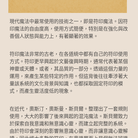
防禦策略魔法單元二-杜絕謠言(實體)
適合金錢魔法工作的神靈
魔法新手入門實作課II：淨化與保護
適合愛情魔法工作的神靈
現代魔法中最常使用的技術之一，即是符印魔法。因符
印魔法的自由度高，使用方式簡便，特別是在強化與改
大地魔法
善個人狀態與能力上，有著顯著的效果。
現代魔法－保護符印實作
符印魔法非常的古老，在各道統中都有自己的符印使用
方式。符印更早興起於文藝復興時期，通常代表著某個
神靈或天體。或者，其品質的一部分。透過這個力量的
運用，來產生某些特定的作用。但這背後往往牽涉著大
量該系統的文化背景與知識，也都採取固定符印的模
式，而產生靈活度低的現象。 
在近代，奧斯汀‧奧斯曼‧斯貝爾。整理出了一套規則
使用，大大的影響了後來興起的混沌魔法。斯貝爾致力
於探索自我意識和無意識心靈，而建立起完整的系統。
由於符印會深刻的影響無意識心靈，而非讓意識心靈解