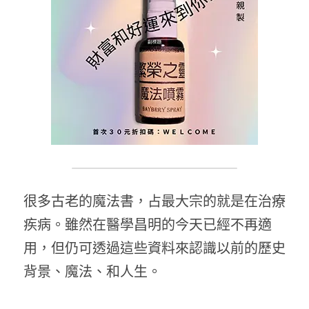
防禦策略魔法單元二-杜絕謠言(實體)
適合金錢魔法工作的神靈
魔法新手入門實作課II：淨化與保護
適合愛情魔法工作的神靈
大地魔法
現代魔法－保護符印實作
很多古老的魔法書，占最大宗的就是在治療
疾病。雖然在醫學昌明的今天已經不再適
用，但仍可透過這些資料來認識以前的歷史
背景、魔法、和人生。