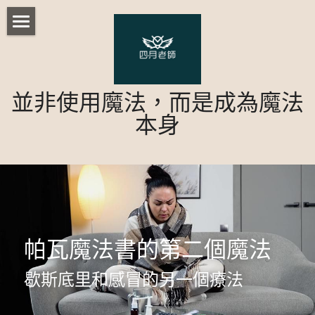
首頁
部落格
並非使用魔法，而是成為魔法
歐比路老師課程
所有博客分類
本身
都市傳說
台灣民間術法
台灣本土藥草魔法課程
心理測驗
台灣本土藥草魔法課程 - 配方解析
實用魔法小課程
陰陽眼修練法訣
特惠商品
台灣本土藥草實作-好運成雙
胡督魔法
重生巫毒娃娃
帕瓦魔法書的第二個魔法
諾斯底運動
台灣本土藥草實作-日進斗金
修復財務
現代魔法
藥草魔法師基礎課程
歇斯底里和感冒的另一個療法
人際關係
台灣本土藥草實作-七行星藥草 (實體)
土星綑綁娃娃
淨化與療癒篇-胡督魔法一
澤誼老師課程
星光魔法單元一 (實體))
活動
策略魔法初階密集班-遠距
黑卡蒂大熊座魔法
反轉詛咒篇-胡督魔法二
星光魔法單元二 (實體)
儀式
行星許願課(實體)