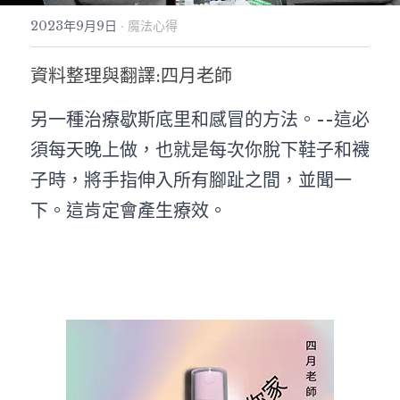
2023年9月9日
·
魔法心得
文獻紀錄
魅惑策略魔法初階班-實體
驅魔聖牌與驅魔詩篇
金錢魔法與祭壇-胡督魔法三
天使符印-現代魔法
天元回歸盤能量療癒｜入門工作坊
個案服務
聖米迦勒一日儀式
信仰漫遊
金錢策略魔法高階單元I：財務糾紛
資料整理與翻譯:四月老師
抓住鬼魂的陷阱與家宅保護課
愛情魔法篇-胡督魔法四
行星符印-現代魔法
逆轉貧窮咒瓶
聖徒魔法系列
能量風水靈測術
翻譯文稿
魅惑策略魔法實作班-甜蜜盒-實體
簡單易懂的開運方位學
關係破壞者-胡督單元五
另一種治療歇斯底里和感冒的方法。--這必
天國星燈
2026年度破障祈福儀式
聖徒魔法密集班
搜索
須每天晚上做，也就是每次你脫下鞋子和襪
思想手札
魅惑策略魔法：紅燈區女郎的吸引力秘密
聖米迦勒魔法
魔法油配方解析
附魔課程
五雷轉運儀式
聖安東尼-愛情祝福水
子時，將手指伸入所有腳趾之間，並聞一
魔法心得
金錢策略魔法中階
個人業力課程
藥草行星魔法-胡督單元
簡單易懂的現代魔法
2026元旦儀式
聖加速－吸引金錢馬蹄鐵
下。這肯定會產生療效。
商品使用
金錢策略魔法高階單元II：店面風水
多香果成功咒術
魔法蠟燭課
2026夏至太陽燈儀式
聖芭芭拉-神聖守護剪刀
希臘神話
現代魔法－金錢魔法符印實作
魔法防禦-保護符咒
胡督繩結魔法
金星火祭儀式
聖若瑟-家宅守護樹
神智學
魔法新手入門實作課I: 金錢吸引與除障
印度式胡督豐盛魔法教學
拉斐爾七日儀式
聖馬爾定-馬草水
防禦策略魔法單元一 抵禦魔法攻擊
禁小人法科
胡督神靈工作密集班