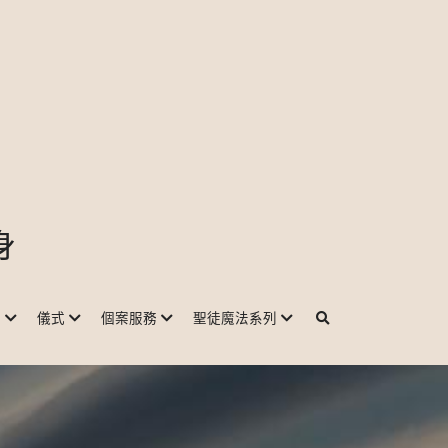
身
程
儀式
個案服務
聖徒魔法系列