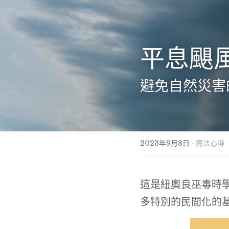
平息颶
避免自然災害
2023年9月8日
·
魔法心得
這是紐奧良巫毒時
多特別的民間化的