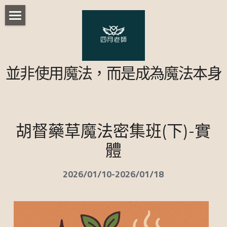
首頁
部落格
並非使用魔法，而是成為魔法本身
歐比路老師課程
所有博客分類
都市傳說
台灣民間術法
台灣本土藥草魔法課程
胡督藥草魔法密集班(下)-實
心理測驗
台灣本土藥草魔法課程 - 配方解析
實用魔法小課程
陰陽眼修練法訣
體
特惠商品
台灣本土藥草實作-好運成雙
胡督魔法
重生巫毒娃娃
2026/01/10-2026/01/18
諾斯底運動
台灣本土藥草實作-日進斗金
修復財務
現代魔法
藥草魔法師基礎課程
人際關係
台灣本土藥草實作-七行星藥草 (實體)
土星綑綁娃娃
淨化與療癒篇-胡督魔法一
澤誼老師課程
星光魔法單元一 (實體))
活動
策略魔法初階密集班-遠距
黑卡蒂大熊座魔法
反轉詛咒篇-胡督魔法二
星光魔法單元二 (實體)
儀式
行星許願課(實體)