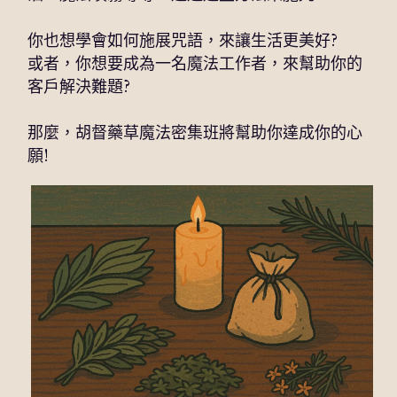
防禦策略魔法單元二-杜絕謠言(實體)
適合金錢魔法工作的神靈
你也想學會如何施展咒語，來讓生活更美好?
魔法新手入門實作課II：淨化與保護
適合愛情魔法工作的神靈
或者，你想要成為一名魔法工作者，來幫助你的
大地魔法
客戶解決難題?
現代魔法－保護符印實作
那麼，胡督藥草魔法密集班將幫助你達成你的心
願!