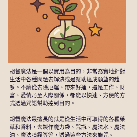
文獻紀錄
魅惑策略魔法初階班-實體
驅魔聖牌與驅魔詩篇
金錢魔法與祭壇-胡督魔法三
天使符印-現代魔法
天元回歸盤能量療癒｜入門工作坊
個案服務
聖米迦勒一日儀式
信仰漫遊
金錢策略魔法高階單元I：財務糾紛
抓住鬼魂的陷阱與家宅保護課
愛情魔法篇-胡督魔法四
行星符印-現代魔法
逆轉貧窮咒瓶
聖徒魔法系列
能量風水靈測術
翻譯文稿
魅惑策略魔法實作班-甜蜜盒-實體
簡單易懂的開運方位學
關係破壞者-胡督單元五
天國星燈
2026年度破障祈福儀式
聖徒魔法密集班
搜索
思想手札
魅惑策略魔法：紅燈區女郎的吸引力秘密
聖米迦勒魔法
魔法油配方解析
附魔課程
五雷轉運儀式
聖安東尼-愛情祝福水
魔法心得
金錢策略魔法中階
個人業力課程
藥草行星魔法-胡督單元
簡單易懂的現代魔法
2026元旦儀式
聖加速－吸引金錢馬蹄鐵
胡督魔法是一個以實用為目的，非常務實地針對
生活中各種問題去解決或是幫助達成願望的體
商品使用
金錢策略魔法高階單元II：店面風水
多香果成功咒術
魔法蠟燭課
2026夏至太陽燈儀式
聖芭芭拉-神聖守護剪刀
系。不論從去除厄運、帶來好運，還是工作、財
富、愛情乃至人際關係，都能以快速、方便的方
希臘神話
現代魔法－金錢魔法符印實作
魔法防禦-保護符咒
胡督繩結魔法
金星火祭儀式
聖若瑟-家宅守護樹
式透過咒語幫助達到目的。
神智學
魔法新手入門實作課I: 金錢吸引與除障
印度式胡督豐盛魔法教學
拉斐爾七日儀式
聖馬爾定-馬草水
胡督魔法最擅長的就是從生活中可取得的各種藥
防禦策略魔法單元一 抵禦魔法攻擊
禁小人法科
胡督神靈工作密集班
草和香料，去製作魔力袋、咒瓶、魔法水、魔法
油、魔法噴霧等等，透過這些方法來施咒。