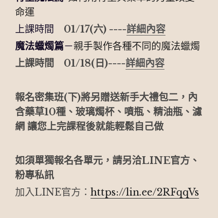
命運　
上課時間　
01/17(六) 
----
詳細內容
魔法蠟燭篇
－
親手製作各種不同的魔法蠟燭
上課時間　01/18(日)
----
詳細內容
報名密集班(下)將另贈送新手大禮包二，內
含藥草10種、玻璃燭杯、噴瓶、精油瓶、濾
網 讓您上完課程後就能輕鬆自己做
如須單獨報名各單元，請另洽LINE官方、
粉專私訊
加入LINE官方：
https://lin.ee/2RFqqVs