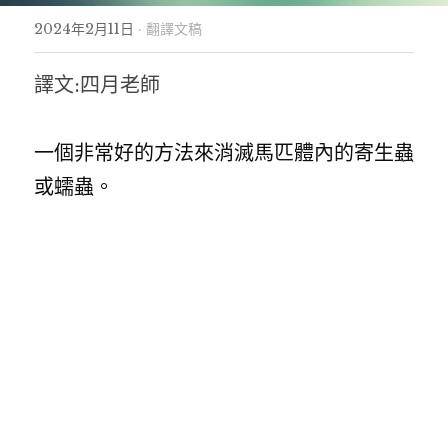
2024年2月11日
·
翻譯文稿
文獻紀錄
魅惑策略魔法初階班-實體
驅魔聖牌與驅魔詩篇
金錢魔法與祭壇-胡督魔法三
天使符印-現代魔法
天元回歸盤能量療癒｜入門工作坊
個案服務
聖米迦勒一日儀式
信仰漫遊
金錢策略魔法高階單元I：財務糾紛
譯文:四月老師
抓住鬼魂的陷阱與家宅保護課
愛情魔法篇-胡督魔法四
行星符印-現代魔法
逆轉貧窮咒瓶
聖徒魔法系列
能量風水靈測術
翻譯文稿
魅惑策略魔法實作班-甜蜜盒-實體
簡單易懂的開運方位學
關係破壞者-胡督單元五
天國星燈
2026年度破障祈福儀式
聖徒魔法密集班
搜索
一個非常好的方法來消滅馬匹體內的寄生蟲
思想手札
魅惑策略魔法：紅燈區女郎的吸引力秘密
聖米迦勒魔法
魔法油配方解析
附魔課程
五雷轉運儀式
聖安東尼-愛情祝福水
或蠕蟲。
魔法心得
金錢策略魔法中階
個人業力課程
藥草行星魔法-胡督單元
簡單易懂的現代魔法
2026元旦儀式
聖加速－吸引金錢馬蹄鐵
商品使用
金錢策略魔法高階單元II：店面風水
多香果成功咒術
魔法蠟燭課
2026夏至太陽燈儀式
聖芭芭拉-神聖守護剪刀
希臘神話
現代魔法－金錢魔法符印實作
魔法防禦-保護符咒
胡督繩結魔法
金星火祭儀式
聖若瑟-家宅守護樹
神智學
魔法新手入門實作課I: 金錢吸引與除障
印度式胡督豐盛魔法教學
拉斐爾七日儀式
聖馬爾定-馬草水
防禦策略魔法單元一 抵禦魔法攻擊
禁小人法科
胡督神靈工作密集班