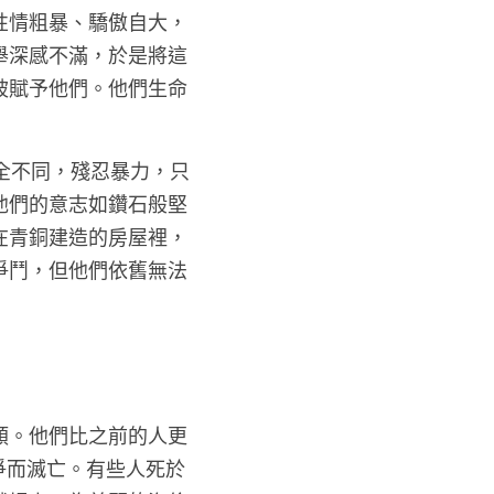
性情粗暴、驕傲自大，
舉深感不滿，於是將這
被賦予他們。他們生命
全不同，殘忍暴力，只
他們的意志如鑽石般堅
在青銅建造的房屋裡，
爭鬥，但他們依舊無法