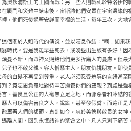
，克羅諾斯之子宙斯在這片富饒的大地上創造了第四代人
是古代稱為“半神”的英雄。然而，最終他們也因爭鬥和戰
，為奧狄浦斯王的王國而戰；另一些人則戰死於特洛伊的
命在戰鬥和災難中結束後，宙斯將他們安置在宇宙邊緣的
那裡，他們死後過著安詳而幸福的生活，每年三次，大地
了這個關於人類時代的傳說，並以嘆息作結：“啊！如果