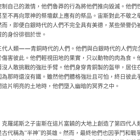
控制自己的激情，他們魯莽的行為將他們推向毀滅。他們
甚至不再向眾神的祭壇獻上應有的祭品。宙斯對此不敬之
然而，即便白銀時代的人們不完全具有美德，某些榮譽仍
靈的身份徘徊於世。
三代人類——青銅時代的人們。他們與白銀時代的人們完
於傷害彼此。他們輕視田地的果實，只以動物的肉為食。
著沒人敢挑戰的強壯手臂。他們身穿青銅製的盔甲，居住
因為那時還沒有鐵。雖然他們體格強壯且可怕，終日彼此
開這片明亮的土地時，他們墮入幽暗的冥界之中。