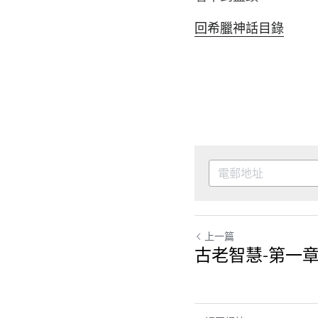
好了，這就是現在的
透頂。他們日夜辛勞
己。父親不再愛兒子
心全意地彼此珍惜。
們難道忘記了眾神的
摧毀城市。那些信守
與節制已不再被珍視
惡意的嫉妒無處不在
麗的身軀，披上白袍
看不到盡頭。”
回希臘神話目錄