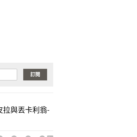
為這個時代的人們腐敗
大的麻煩來自於他們自
是兄弟之間，也不再全
毆打。無情的人們！你
權即正義的法則，城市
褻瀆者卻被尊崇。公平
人們如此不幸的原因。
，悲傷地遮蔽住她們美
，這種悲慘的境地仍然