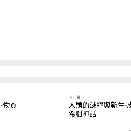
鐵器時代。要是我能早些死去，或晚些出生該有多好！因
，煩憂不斷，而眾神又賜給他們更多折磨人的憂慮。但最
，兒子也不敬父親。客人憎惡主人，朋友仇視朋友。即使
父母的白髮不再受到尊重，老人必須忍受羞辱的言語甚至
審判？竟忘恩負義地對待辛苦撫養你們的雙親？到處是強
誓言、善良且公正的人毫無立足之地，而邪惡者和冷酷的
，惡人可以傷害善良之人，說謊，甚至發假誓。而這正是
，籠罩著人們的額頭。直到如今，忠於美德與敬畏的女神
，逃離人間，回到永恆諸神的聚會之中。凡人只剩下痛苦