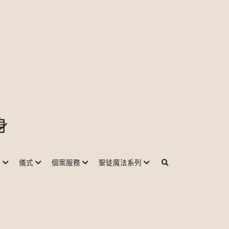
身
程
儀式
個案服務
聖徒魔法系列